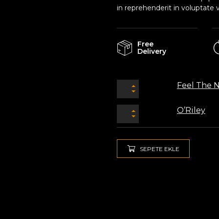
in reprehenderit in voluptate v
Free
Delivery
Feel The 
O’Riley
SEPETE EKLE