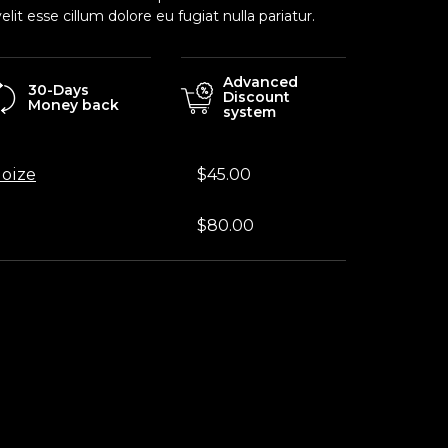
elit esse cillum dolore eu fugiat nulla pariatur.
Advanced
30-Days
Discount
Money back
system
Noize
$
45.00
$
80.00