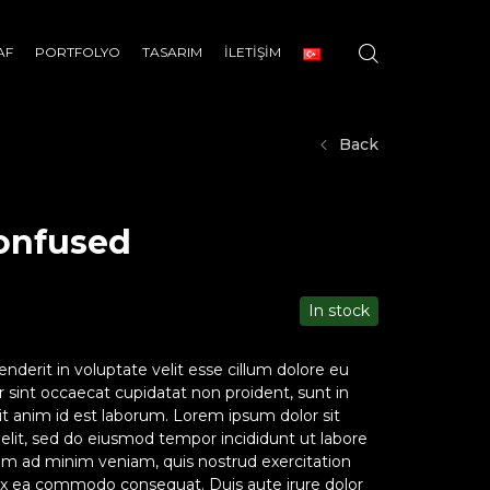
AF
PORTFOLYO
TASARIM
İLETİŞİM
Back
onfused
In stock
enderit in voluptate velit esse cillum dolore eu
ur sint occaecat cupidatat non proident, sunt in
lit anim id est laborum. Lorem ipsum dolor sit
 elit, sed do eiusmod tempor incididunt ut labore
im ad minim veniam, quis nostrud exercitation
p ex ea commodo consequat. Duis aute irure dolor