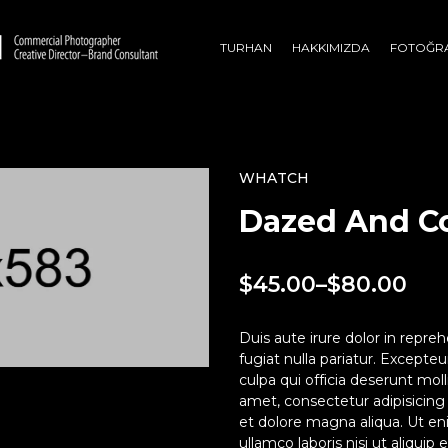
TURHAN
HAKKIMIZDA
FOTOĞR
WHATCH
Dazed And C
$
45.00
–
$
80.00
Duis aute irure dolor in repreh
fugiat nulla pariatur. Excepte
culpa qui officia deserunt mol
amet, consectetur adipisicing
et dolore magna aliqua. Ut en
ullamco laboris nisi ut aliqui